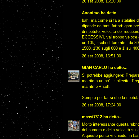
26 set 2008, 16:20:00
Anonimo ha detto...
bah! ma come si fa a stabilire d
dipende da tanti fattori: gara pr
di ripetute, velocità del recuper
ECCESSIVI, vai troppo veloce e
un 10k, rischi di fare ritmi da 30
1500, 1'30 sugli 800 e 1' sui 400.
26 set 2008, 16:51:00
GIAN CARLO
ha detto...
Si potrebbe aggiungere: Prepara
ma ritmo un po' + sollecito, Pre
ma ritmo + soft
Sempre per far si che la ripetut
26 set 2008, 17:24:00
massi7312
ha detto...
Molto interessante questa rubrica
del numero e della velocità sull
A questo punto vi chiedo: in fas