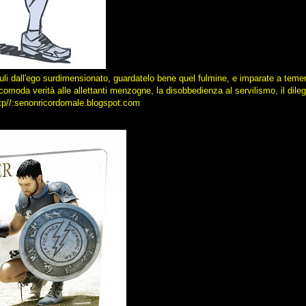
uli dall'ego surdimensionato, guardatelo bene quel fulmine, e imparate a temerlo
scomoda verità alle allettanti menzogne, la disobbedienza al servilismo, il dile
 http//:senonricordomale.blogspot.com