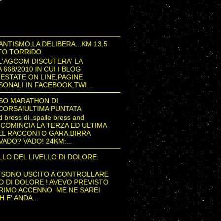
NTISMO,LA DELIBERA...KM 13,5
LTO TORRIDO
L'AGCOM DISCUTERA' LA
 668/2010 IN CUI I BLOG
TESTATE ON LINE,PAGINE
SONALI IN FACEBOOK,TWI...
ISO MARATHON DI
CORSA!ULTIMA PUNTATA
 bress di..spalle bress and
n COMINCIA LA TERZA ED ULTIMA
EL RACCONTO GARA.BIRRA
ADO? VADO! 24KM:...
LO DEL LIVELLO DI DOLORE:
 SONO USCITO A CONTROLLARE
LO DI DOLORE ! AVEVO PREVISTO
PRIMO ACCENNO ME NE SAREI
 E' ANDA...