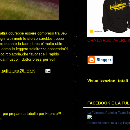
 l'altra dovrebbe essere compreso tra 3e5
nghi,altrimenti lo sforzo sarebbe troppo
ORA LA PUOI AVERE,I
vo.durante la fase di rec e' molto utile
a corsa in leggera scioltezza consentira'di
ocircolatoria,che favorisce il rapido
 dai muscoli. dottor bress per voi!!
, settembre 26, 2008
Visualizzazioni totali
FACEBOOK E LA FU
La Fulminea Running Team Si
. poi preparo la tabella per Firenze!!!
a!
Promuovi anche tu la tua Pagi