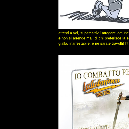
attenti a voi, supercattivi! arroganti omunc
e non si arrende mai! di chi preferisce la 
gialla, inarrestabile, e ne sarate travolti!