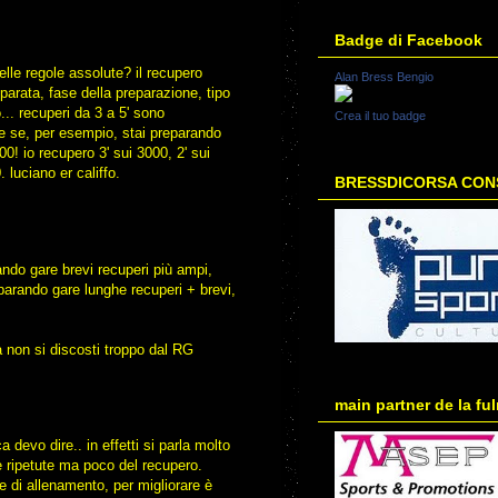
Badge di Facebook
elle regole assolute? il recupero
Alan Bress Bengio
eparata, fase della preparazione, tipo
o... recuperi da 3 a 5' sono
Crea il tuo badge
 se, per esempio, stai preparando
00! io recupero 3' sui 3000, 2' sui
 luciano er califfo.
BRESSDICORSA CONS
ndo gare brevi recuperi più ampi,
parando gare lunghe recuperi + brevi,
a non si discosti troppo dal RG
main partner de la fu
 devo dire.. in effetti si parla molto
e ripetute ma poco del recupero.
e di allenamento, per migliorare è