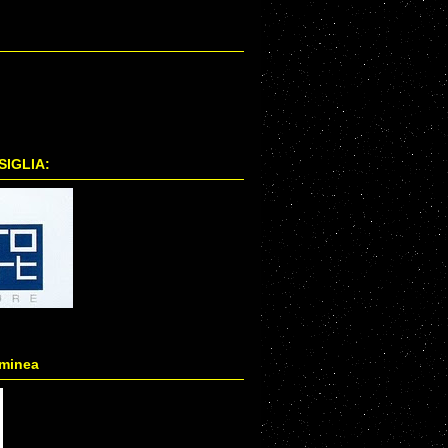
IGLIA:
lminea