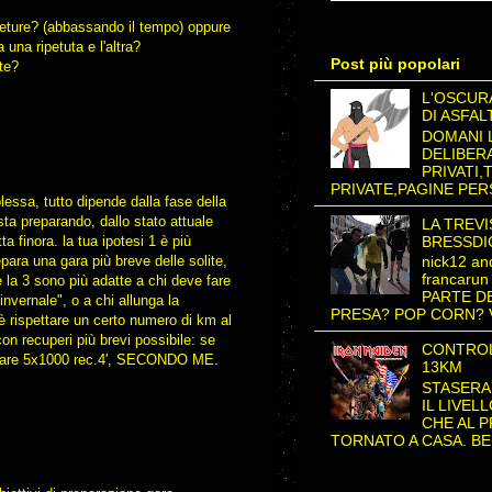
ipeture? (abbassando il tempo) oppure
a una ripetuta e l'altra?
Post più popolari
te?
L'OSCURA
DI ASFA
DOMANI 
DELIBERA
PRIVATI,
PRIVATE,PAGINE PER
ssa, tutto dipende dalla fase della
sta preparando, dallo stato attuale
LA TREV
tta finora. la tua ipotesi 1 è più
BRESSDI
epara una gara più breve delle solite,
nick12 and
francaru
 e la 3 sono più adatte a chi deve fare
PARTE D
invernale", o a chi allunga la
PRESA? POP CORN? V
è rispettare un certo numero di km al
con recuperi più brevi possibile: se
CONTROL
 fare 5x1000 rec.4', SECONDO ME.
13KM
STASERA
IL LIVEL
CHE AL 
TORNATO A CASA. BEH