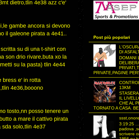
t dietro,tlin 4e38 azz c'e'
i,le gambe ancora si devono
o il galeone pirata a 4e41..
Post più popolari
L'OSCURA
ritta su di una t-shirt con
DI ASFA
a son drio rivare,buta xo la
DOMANI 
DELIBERA
tti su la pasta) tlin 4e44
PRIVATI,
PRIVATE,PAGINE PER
bress e' in rotta
CONTROL
,tlin 4e36,booono
13KM
STASERA
IL LIVEL
CHE AL 
TORNATO A CASA. BEH
mo tosto,nn posso tenere un
ssst,onore
tto a mare il cattivo pirata
3:19:25 ..
ra sda solo,tlin 4e37
padova ,s
scrivere 
1956 su br