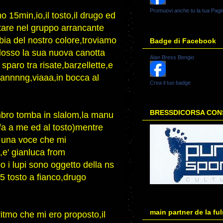
Promuovi anche tu la tua Pagi
 15min,io,il tosto,il drugo ed
tare nel gruppo arrancante
bia del nostro colore,troviamo
Badge di Facebook
indosso la sua nuova canotta
Alan Bress Bengio
sparo tra risate,barzellette,e
bannnng,viaaa,in bocca al
Crea il tuo badge
BRESSDICORSA CONS
bro tomba in slalom,la manu
afa a me ed al tosto)mentre
 una voce che mi
,e' gianluca from
 i lupi sono oggetto della ns
5 tosto a fianco,drugo
main partner de la fu
ritmo che mi ero proposto,il