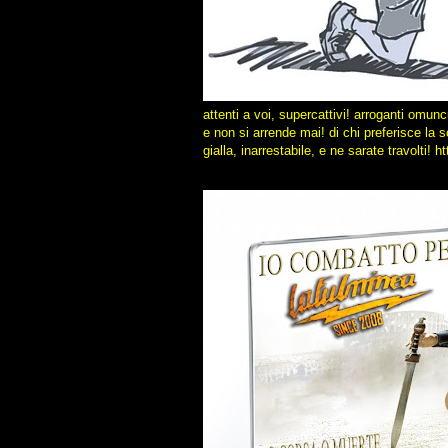
attenti a voi, supercattivi! arroganti omunc
e non si arrende mai! di chi preferisce la 
gialla, inarrestabile, e ne sarate travolti!