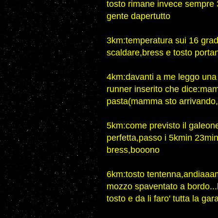
tosto rimane invece sempre 3m
gente dapertutto
3km:temperatura sui 16 grad
scaldare,bress e tosto portan
4km:davanti a me leggo una sc
runner inserito che dice:mam
pasta(mamma sto arrivando,me
5km:come previsto il galeone 
perfetta,passo i 5kmin 23min
bress,booono
6km:tosto tentenna,andiaaa
mozzo spaventato a bordo...bu
tosto e da li faro' tutta la ga