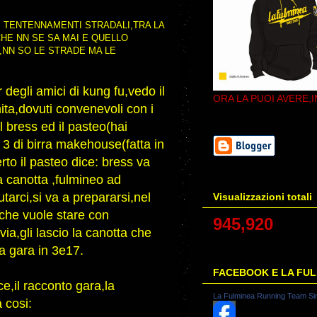
I TENTENNAMENTI STRADALI,TRA LA
CHE NN SE SA MAI E QUELLO
,NN SO LE STRADE MA LE
egli amici di kung fu,vedo il
ORA LA PUOI AVERE,I
ita,dovuti convenevoli con i
l bress ed il pasteo(hai
 3 di birra makehouse(fatta in
to il pasteo dice: bress va
la canotta ,fulmineo ad
tarci,si va a prepararsi,nel
Visualizzazioni totali
e che vuole stare con
945,920
via,gli lascio la canotta che
ua gara in 3e17.
FACEBOOK E LA FU
ce,il racconto gara,la
La Fulminea Running Team Si
 cosi: