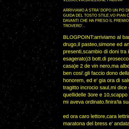
ARRIVIAMO A STRA' DOPO UN PO D
GUIDA DEL TOSTO STILE,VO PIAN 
DAVANTI CHE HA PRESO IL PREMIO
TROVERO'...
BLOGPOINT:arriviamo al bar d
drugo,il pasteo,simone ed an
presenti,scambio di doni tra i
esagerato)3 bott.di prosecco
casa)e 2 de vin nero,ma alber
ben cosi'.gli faccio dono del
honorem, ed e' gia ora di salu
tragitto incrocio saul,mi dic
quellidelle 3ore e 10,scappo 
mi aveva ordinato.finira'la s
ed ora caro lettore,cara lettri
maratona del bress e' andata