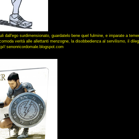
uli dall'ego surdimensionato, guardatelo bene quel fulmine, e imparate a temerlo
scomoda verità alle allettanti menzogne, la disobbedienza al servilismo, il dile
 http//:senonricordomale.blogspot.com