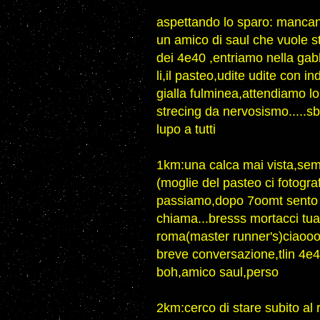
aspettando lo sparo: mancano
un amico di saul che vuole s
dei 4e40 ,entriamo nella gab
li,il pasteo,udite udite con 
gialla fulminea,attendiamo lo 
strecing da nervosismo.....s
lupo a tutti
1km:una calca mai vista,sem
(moglie del pasteo ci fotogr
passiamo,dopo 7oomt sento
chiama...bresss mortacci tua
roma(master runner's)ciaoooo
breve conversazione,tlin 4e4
boh,amico saul,perso
2km:cerco di stare subito al 