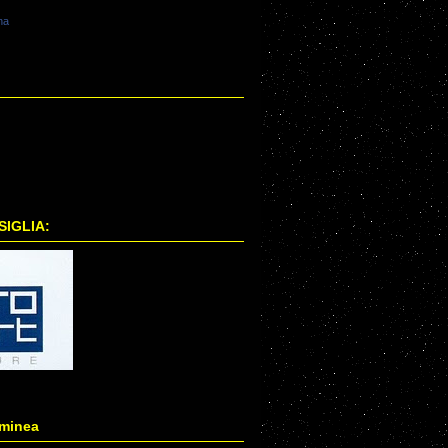
na
IGLIA:
lminea